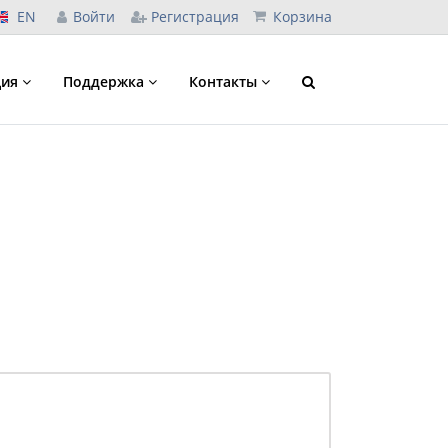
EN
Войти
Регистрация
Корзина
ция
Поддержка
Контакты
30 мая 2026
отрисовка м