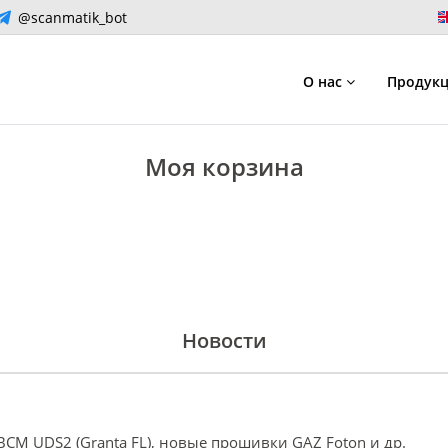
@scanmatik_bot
О нас
Продук
Моя корзина
Новости
a BCM UDS2 (Granta FL), новые прошивки GAZ Foton и др.