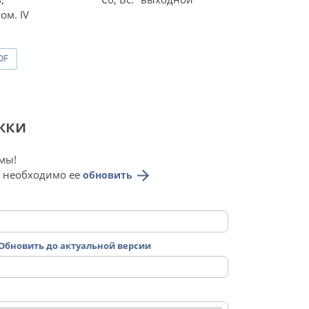
ом. IV
DF
жки
мы!
у необходимо ее
обновить
Обновить до актуальной версии