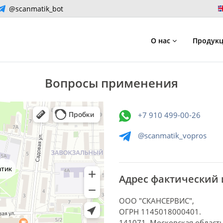
@scanmatik_bot
О нас
Продук
Вопросы применения
+7 910 499-00-26
@scanmatik_vopros
Адрес фактический
ООО "СКАНСЕРВИС",
ОГРН 1145018000401.
141071, Московская область