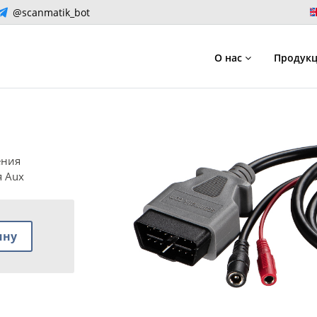
@scanmatik_bot
О нас
Продук
ения
 Aux
ину