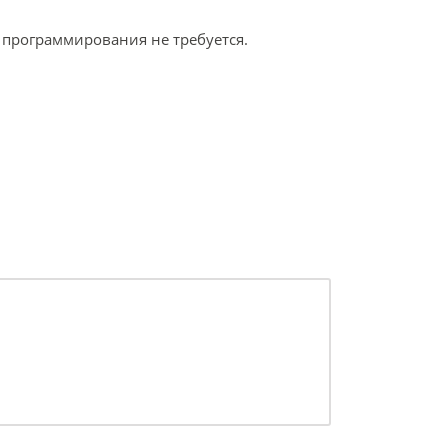
программирования не требуется.
30 мая 2026
отрисовка м
Подробнее